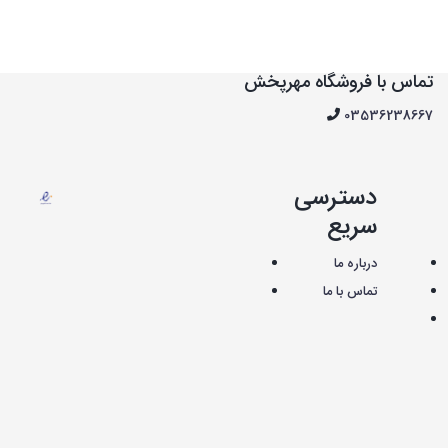
تماس با فروشگاه مهرپخش
03536238667
دسترسی
سریع
درباره ما
تماس با ما