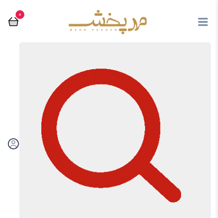
0
مرتب سازی بر اساس:
فیلتر
تماس با فروشگاه مهرپخش
03536238667
از محصولات جدید و فروش ویژه ها با خبر شوید
ارسال
با ما در ارتباط باشید