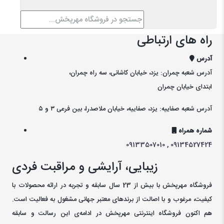
راه های ارتباطی
آدرس
آدرس شعبه چمران: یزد، خیابان کاشانی، سه راه چمران،
ابتدای خیابان چمران
آدرس شعبه صفاییه: یزد، صفاییه، خیابان ملاصدرا، بین فرعی ۳ و ۵
شماره همراه
09133507010
,
09134527424
زیبایی، آرایشی و مراقبت فردی
فروشگاه مهرپخش با بیش از 23 سال سابقه و تجربه در ارائه محصولات با
کيفيت، مرغوب و با اصالت از برندهای معتبر جهانی مشغول به فعاليت است.
هم اکنون فروشگاه اینترنتی مهرپخش در ادامه‌ی اين رسالت و سابقه