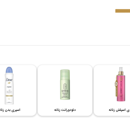
طر جیبی زنانه
بادی اسپلش زنانه
دئودورانت زنانه