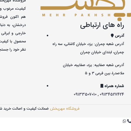
کيفيت، مرغوب و 
هم اکنون فروشگ
راه های ارتباطی
درخشان، به دنبا
خارجی و ايرانی 
آدرس
محصول با کيفيت
آدرس شعبه چمران: یزد، خیابان کاشانی، سه راه
نظر خود را جستجو
چمران، ابتدای خیابان چمران
آدرس شعبه صفاییه: یزد، صفاییه، خیابان
ملاصدرا، بین فرعی ۳ و ۵
شماره همراه
09133507010
,
09134527424
ضمانت کیفیت و اصالت خرید ش
فروشگاه مهرپخش