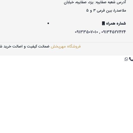
آدرس شعبه صفاییه: یزد، صفاییه، خیابان
ملاصدرا، بین فرعی ۳ و ۵
شماره همراه
09133507010
,
09134527424
ضمانت کیفیت و اصالت خرید ش
فروشگاه مهرپخش