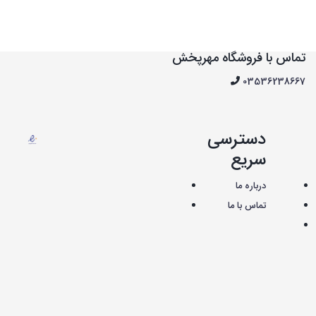
تماس با فروشگاه مهرپخش
03536238667
دسترسی
سریع
درباره ما
تماس با ما