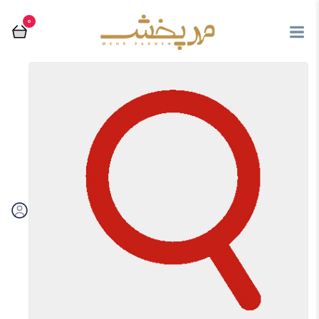
0
مرتب سازی بر اساس:
فیلتر
تماس با فروشگاه مهرپخش
03536238667
از محصولات جدید و فروش ویژه ها با خبر شوید
ارسال
با ما در ارتباط باشید