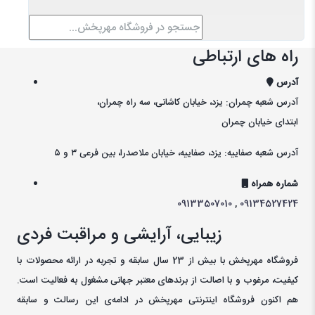
راه های ارتباطی
آدرس
آدرس شعبه چمران: یزد، خیابان کاشانی، سه راه چمران،
ابتدای خیابان چمران
آدرس شعبه صفاییه: یزد، صفاییه، خیابان ملاصدرا، بین فرعی ۳ و ۵
شماره همراه
09133507010
,
09134527424
زیبایی، آرایشی و مراقبت فردی
فروشگاه مهرپخش با بیش از 23 سال سابقه و تجربه در ارائه محصولات با
کيفيت، مرغوب و با اصالت از برندهای معتبر جهانی مشغول به فعاليت است.
هم اکنون فروشگاه اینترنتی مهرپخش در ادامه‌ی اين رسالت و سابقه