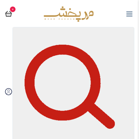
0
مرتب سازی بر اساس:
فیلتر
تماس با فروشگاه مهرپخش
03536238667
از محصولات جدید و فروش ویژه ها با خبر شوید
ارسال
با ما در ارتباط باشید