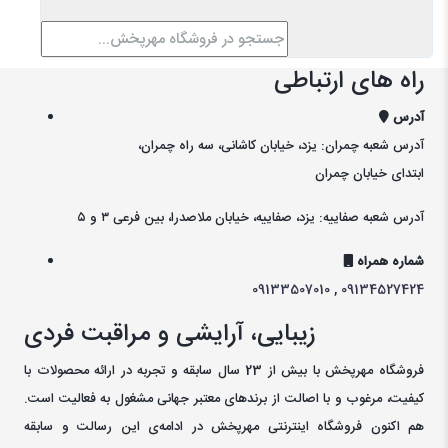
راه های ارتباطی
آدرس
آدرس شعبه چمران: یزد، خیابان کاشانی، سه راه چمران،
ابتدای خیابان چمران
آدرس شعبه صفاییه: یزد، صفاییه، خیابان ملاصدرا، بین فرعی ۳ و ۵
شماره همراه
09133507010
,
09134527424
زیبایی، آرایشی و مراقبت فردی
فروشگاه مهرپخش با بیش از 23 سال سابقه و تجربه در ارائه محصولات با
کيفيت، مرغوب و با اصالت از برندهای معتبر جهانی مشغول به فعاليت است.
هم اکنون فروشگاه اینترنتی مهرپخش در ادامه‌ی اين رسالت و سابقه