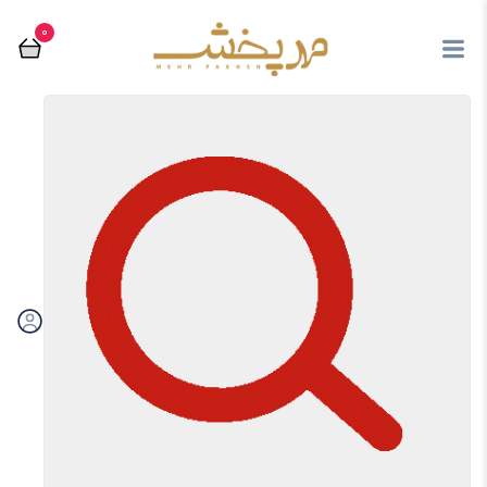
0
مرتب سازی بر اساس:
فیلتر
تماس با فروشگاه مهرپخش
03536238667
از محصولات جدید و فروش ویژه ها با خبر شوید
ارسال
با ما در ارتباط باشید