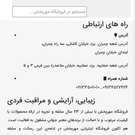
راه های ارتباطی
آدرس
آدرس شعبه چمران: یزد، خیابان کاشانی، سه راه چمران،
ابتدای خیابان چمران
آدرس شعبه صفاییه: یزد، صفاییه، خیابان ملاصدرا، بین فرعی ۳ و ۵
شماره همراه
09133507010
,
09134527424
زیبایی، آرایشی و مراقبت فردی
فروشگاه مهرپخش با بیش از 23 سال سابقه و تجربه در ارائه محصولات با
کيفيت، مرغوب و با اصالت از برندهای معتبر جهانی مشغول به فعاليت است.
هم اکنون فروشگاه اینترنتی مهرپخش در ادامه‌ی اين رسالت و سابقه