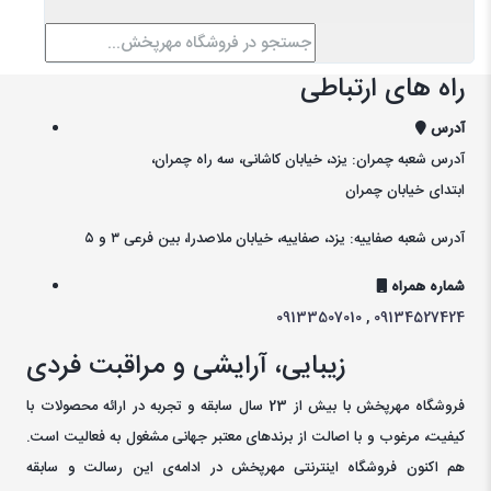
راه های ارتباطی
آدرس
آدرس شعبه چمران: یزد، خیابان کاشانی، سه راه چمران،
ابتدای خیابان چمران
آدرس شعبه صفاییه: یزد، صفاییه، خیابان ملاصدرا، بین فرعی ۳ و ۵
شماره همراه
09133507010
,
09134527424
زیبایی، آرایشی و مراقبت فردی
فروشگاه مهرپخش با بیش از 23 سال سابقه و تجربه در ارائه محصولات با
کيفيت، مرغوب و با اصالت از برندهای معتبر جهانی مشغول به فعاليت است.
هم اکنون فروشگاه اینترنتی مهرپخش در ادامه‌ی اين رسالت و سابقه