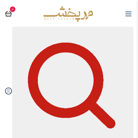
0
مرتب سازی بر اساس:
فیلتر
تماس با فروشگاه مهرپخش
03536238667
از محصولات جدید و فروش ویژه ها با خبر شوید
ارسال
با ما در ارتباط باشید