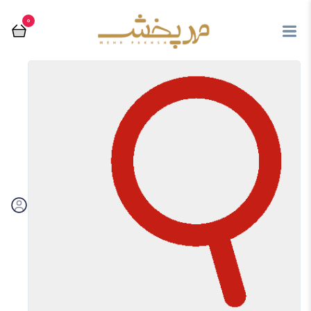
0
مراقبت دهان ودندان
ضد تعریق
متفرقه
اسپری موبر
مرتب سازی بر اساس:
فیلتر
تماس با فروشگاه مهرپخش
03536238667